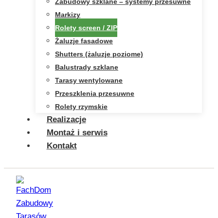
Zabudowy szklane – systemy przesuwne
Markizy
Rolety screen / ZIP
Żaluzje fasadowe
Shutters (żaluzje poziome)
Balustrady szklane
Tarasy wentylowane
Przeszklenia przesuwne
Rolety rzymskie
Realizacje
Montaż i serwis
Kontakt